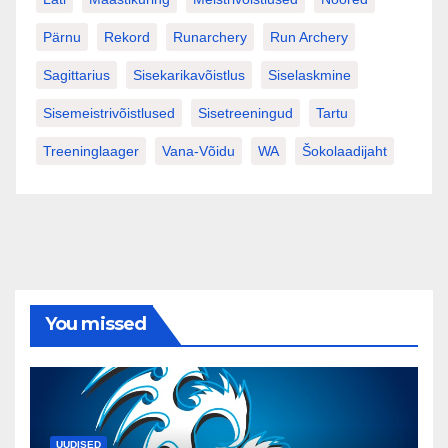
Pärnu
Rekord
Runarchery
Run Archery
Sagittarius
Sisekarikavõistlus
Siselaskmine
Sisemeistrivõistlused
Sisetreeningud
Tartu
Treeninglaager
Vana-Võidu
WA
Šokolaadijaht
You missed
UUDISED