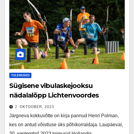
TULEMUSED
Sügisene vibulaskejooksu
nädalalõpp Lichtenvoordes
2. OKTOOBER, 2023
Järgneva kokkuvõtte on kirja pannud Henri Polman,
kes on antud võistluse üks põhikorraldaja. Laupäeval,
30. septembril 2023 toimusid Hollandis