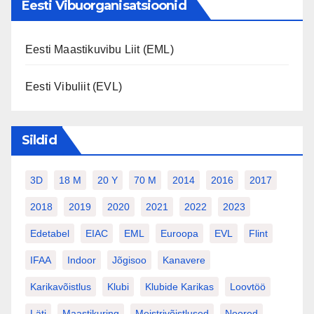
Eesti Vibuorganisatsioonid
Eesti Maastikuvibu Liit (EML)
Eesti Vibuliit (EVL)
Sildid
3D
18 M
20 Y
70 M
2014
2016
2017
2018
2019
2020
2021
2022
2023
Edetabel
EIAC
EML
Euroopa
EVL
Flint
IFAA
Indoor
Jõgisoo
Kanavere
Karikavõistlus
Klubi
Klubide Karikas
Loovtöö
Läti
Maastikuring
Meistrivõistlused
Noored