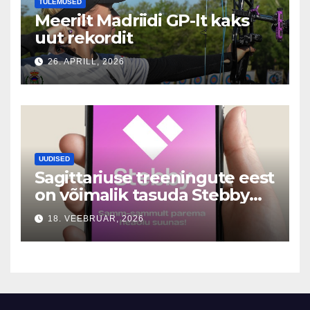
TULEMUSED
Meerilt Madriidi GP-lt kaks
uut rekordit
26. APRILL, 2026
UUDISED
Sagittariuse treeningute eest
on võimalik tasuda Stebby
vahendusel
18. VEEBRUAR, 2026