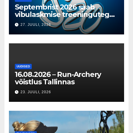
Septembrist 2026 saab
vibulaskmise treeningutega
T1 Vibuakadeemia saalis
27. JUULI, 2026
alustada
UUDISED
16.08.2026 – Run-Archery
võistlus Tallinnas
23. JUULI, 2026