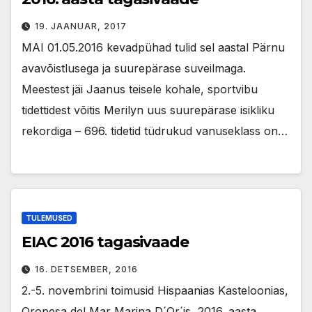
19. JAANUAR, 2017
MAI 01.05.2016 kevadpühad tulid sel aastal Pärnu
avavõistlusega ja suurepärase suveilmaga.
Meestest jäi Jaanus teisele kohale, sportvibu
tidettidest võitis Merilyn uus suurepärase isikliku
rekordiga – 696. tidetid tüdrukud vanuseklass on…
TULEMUSED
EIAC 2016 tagasivaade
16. DETSEMBER, 2016
2.-5. novembrini toimusid Hispaanias Kasteloonias,
Oropesa del Mar Marina D´Or´is, 2016. aasta