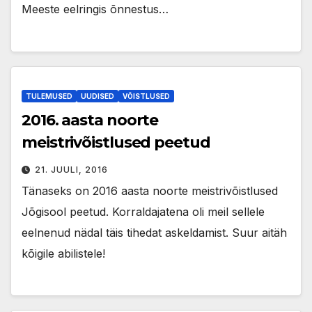
Meeste eelringis õnnestus…
TULEMUSED
UUDISED
VÕISTLUSED
2016. aasta noorte
meistrivõistlused peetud
21. JUULI, 2016
Tänaseks on 2016 aasta noorte meistrivõistlused
Jõgisool peetud. Korraldajatena oli meil sellele
eelnenud nädal täis tihedat askeldamist. Suur aitäh
kõigile abilistele!