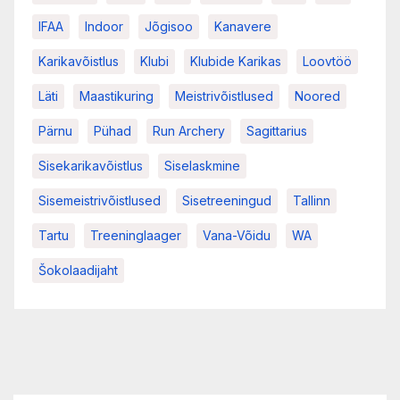
IFAA
Indoor
Jõgisoo
Kanavere
Karikavõistlus
Klubi
Klubide Karikas
Loovtöö
Läti
Maastikuring
Meistrivõistlused
Noored
Pärnu
Pühad
Run Archery
Sagittarius
Sisekarikavõistlus
Siselaskmine
Sisemeistrivõistlused
Sisetreeningud
Tallinn
Tartu
Treeninglaager
Vana-Võidu
WA
Šokolaadijaht