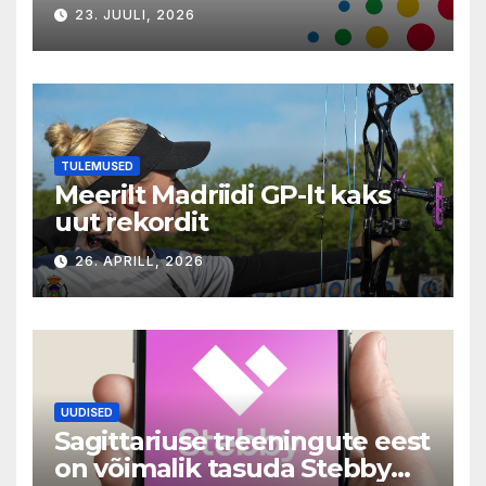
23. JUULI, 2026
TULEMUSED
Meerilt Madriidi GP-lt kaks
uut rekordit
26. APRILL, 2026
UUDISED
Sagittariuse treeningute eest
on võimalik tasuda Stebby