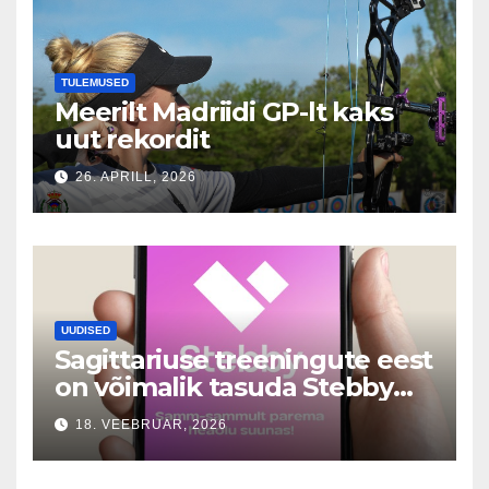
TULEMUSED
Meerilt Madriidi GP-lt kaks
uut rekordit
26. APRILL, 2026
UUDISED
Sagittariuse treeningute eest
on võimalik tasuda Stebby
vahendusel
18. VEEBRUAR, 2026