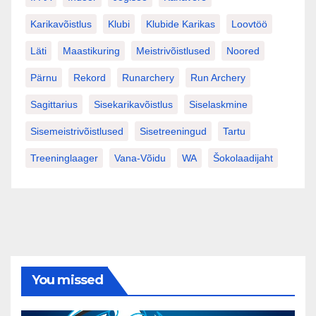
Karikavõistlus
Klubi
Klubide Karikas
Loovtöö
Läti
Maastikuring
Meistrivõistlused
Noored
Pärnu
Rekord
Runarchery
Run Archery
Sagittarius
Sisekarikavõistlus
Siselaskmine
Sisemeistrivõistlused
Sisetreeningud
Tartu
Treeninglaager
Vana-Võidu
WA
Šokolaadijaht
You missed