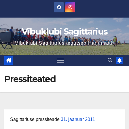
Skip
to
content
Vibuklubi Sagittarius
Vibuklubi Sagittarius tegutseb Harjumaal.
Pressiteated
Sagittariuse pressiteade
31. jaanuar 2011