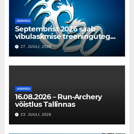
UUDISED
Septembrist 2026 saab
vibulaskmise treeningutega
T1 Vibuakadeemia saalis
27. JUULI, 2026
alustada
UUDISED
16.08.2026 – Run-Archery
võistlus Tallinnas
23. JUULI, 2026