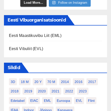
Load More...
Follow on Instagram
Eesti Vibuorganisatsioonid
Eesti Maastikuvibu Liit (EML)
Eesti Vibuliit (EVL)
Sildid
3D
18 M
20 Y
70 M
2014
2016
2017
2018
2019
2020
2021
2022
2023
Edetabel
EIAC
EML
Euroopa
EVL
Flint
IFAA
Indoor
Jõgisoo
Kanavere