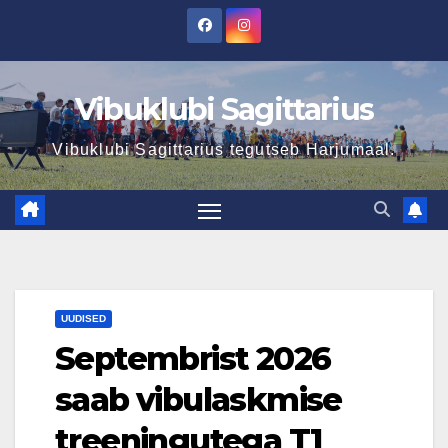
Skip
to
content
Vibuklubi Sagittarius
Vibuklubi Sagittarius tegutseb Harjumaal.
UUDISED
Septembrist 2026
saab vibulaskmise
treeningutega T1