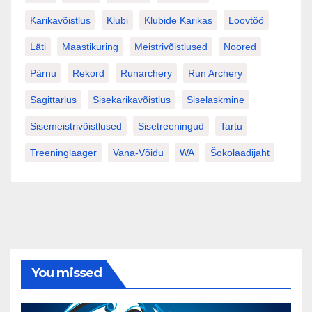
Karikavõistlus
Klubi
Klubide Karikas
Loovtöö
Läti
Maastikuring
Meistrivõistlused
Noored
Pärnu
Rekord
Runarchery
Run Archery
Sagittarius
Sisekarikavõistlus
Siselaskmine
Sisemeistrivõistlused
Sisetreeningud
Tartu
Treeninglaager
Vana-Võidu
WA
Šokolaadijaht
You missed