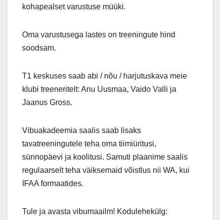
kohapealset varustuse müüki.
Oma varustusega lastes on treeningute hind
soodsam.
T1 keskuses saab abi / nõu / harjutuskava meie
klubi treeneritelt: Anu Uusmaa, Vaido Valli ja
Jaanus Gross.
Vibuakadeemia saalis saab lisaks
tavatreeningutele teha oma tiimiüritusi,
sünnopäevi ja koolitusi. Samuti plaanime saalis
regulaarselt teha väiksemaid võistlus nii WA, kui
IFAA formaatides.
Tule ja avasta vibumaailm! Kodulehekülg: