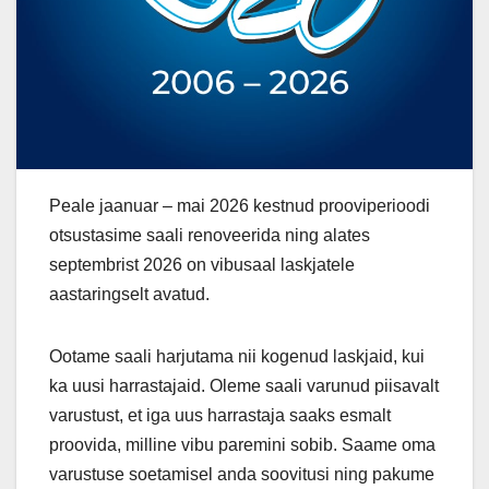
Peale jaanuar – mai 2026 kestnud prooviperioodi
otsustasime saali renoveerida ning alates
septembrist 2026 on vibusaal laskjatele
aastaringselt avatud.
Ootame saali harjutama nii kogenud laskjaid, kui
ka uusi harrastajaid. Oleme saali varunud piisavalt
varustust, et iga uus harrastaja saaks esmalt
proovida, milline vibu paremini sobib. Saame oma
varustuse soetamisel anda soovitusi ning pakume