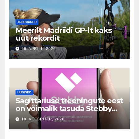
TULEMUSED
Meerilt Madriidi GP-lt kaks
uut rekordit
26. APRILL, 2026
UUDISED
Sagittariuse treeningute eest
on võimalik tasuda Stebby
vahendusel
18. VEEBRUAR, 2026