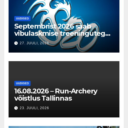
UUDISED
Septembrist 2026 saab
vibulaskmise treeningutega
T1 Vibuakadeemia saalis
27. JUULI, 2026
alustada
UUDISED
16.08.2026 – Run-Archery
võistlus Tallinnas
23. JUULI, 2026