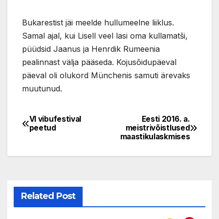
Bukarestist jäi meelde hullumeelne liiklus.
Samal ajal, kui Lisell veel lasi oma kullamatši,
püüdsid Jaanus ja Henrdik Rumeenia
pealinnast välja pääseda. Kojusõidupäeval
päeval oli olukord Münchenis samuti ärevaks
muutunud.
VI vibufestival
Eesti 2016. a.
Navigeerimine
peetud
meistrivõistlused
maastikulaskmises
Related Post