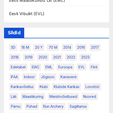
Eesti Maastikuvibu Liit (EML)
Eesti Vibuliit (EVL)
Sildid
3D
18 M
20 Y
70 M
2014
2016
2017
2018
2019
2020
2021
2022
2023
Edetabel
EIAC
EML
Euroopa
EVL
Flint
IFAA
Indoor
Jõgisoo
Kanavere
Karikavõistlus
Klubi
Klubide Karikas
Loovtöö
Läti
Maastikuring
Meistrivõistlused
Noored
Pärnu
Pühad
Run Archery
Sagittarius