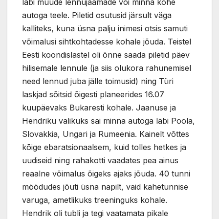
läbi muude lennujaamade või minna kohe
autoga teele. Piletid osutusid järsult väga
kalliteks, kuna üsna palju inimesi otsis samuti
võimalusi sihtkohtadesse kohale jõuda. Teistel
Eesti koondislastel oli õnne saada piletid päev
hilisemale lennule (ja siis olukora rahunemisel
need lennud juba jälle toimusid) ning Türi
laskjad sõitsid õigesti planeerides 16.07
kuupäevaks Bukaresti kohale. Jaanuse ja
Hendriku valikuks sai minna autoga läbi Poola,
Slovakkia, Ungari ja Rumeenia. Kainelt võttes
kõige ebaratsionaalsem, kuid tolles hetkes ja
uudiseid ning rahakotti vaadates pea ainus
reaalne võimalus õigeks ajaks jõuda. 40 tunni
möödudes jõuti üsna napilt, vaid kahetunnise
varuga, ametlikuks treeninguks kohale.
Hendrik oli tubli ja tegi vaatamata pikale