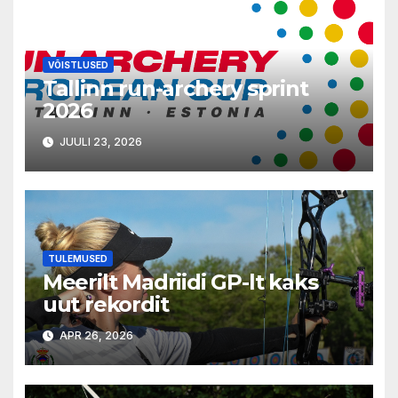
VÕISTLUSED
Tallinn run-archery sprint
2026
JUULI 23, 2026
TULEMUSED
Meerilt Madriidi GP-lt kaks
uut rekordit
APR 26, 2026