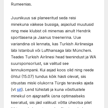
Rumeenias.
Juunikuus sai planeeritud seda reisi
minekuna väikese bussiga, asjaolud muutusid
ning meie klubist oli minemas ainult Hendrik
sportlasena ja Jaanus treenerina. Uue
variandina oli lennata, kas Turkish Airlinesiga
läbi Istanbuli või Lufthansaga läbi Müncheni.
Teades Turkish Airlinesi head teenindust ja WA
suursponsorlust, sai valitud see
lennukompanii. Kui asjad koos olid ning reede
õhtul (15.07) tundus kõik hästi olevat, siis
otsustas miski olukorra Türgis teravaks ajada
(vt
siit
). Lend tühistati ja kuna võistlustele
minekul on ajagraafik üsna optimaalseks
keeratud, siis jäid valikud: võtta üheotsa pilet