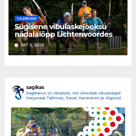
TULEMUSED
Sügisene vibulaskejooksu
nädalalõpp Lichtenvoordes
OKT 2, 2023
sagikas
Sagittarius on vibuklubi, mis ühendab vibulaskjaid
Harjumaal Tallinnas, Sauel, Kanaveres ja Jõgisool.