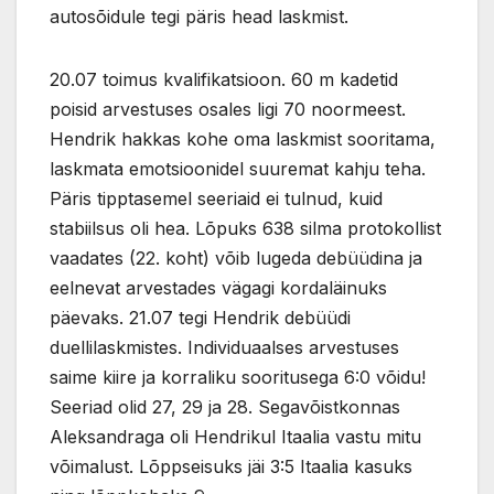
autosõidule tegi päris head laskmist.
20.07 toimus kvalifikatsioon. 60 m kadetid
poisid arvestuses osales ligi 70 noormeest.
Hendrik hakkas kohe oma laskmist sooritama,
laskmata emotsioonidel suuremat kahju teha.
Päris tipptasemel seeriaid ei tulnud, kuid
stabiilsus oli hea. Lõpuks 638 silma protokollist
vaadates (22. koht) võib lugeda debüüdina ja
eelnevat arvestades vägagi kordaläinuks
päevaks. 21.07 tegi Hendrik debüüdi
duellilaskmistes. Individuaalses arvestuses
saime kiire ja korraliku sooritusega 6:0 võidu!
Seeriad olid 27, 29 ja 28. Segavõistkonnas
Aleksandraga oli Hendrikul Itaalia vastu mitu
võimalust. Lõppseisuks jäi 3:5 Itaalia kasuks