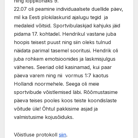
ning lõppkohaks 9.
22.07 oli peamine individuaalsete duellide päev,
mil ka Eesti plokilaskurid ajalugu tegid ja
medaleid võitsid. Sportvibulaskjad kahjuks jäid
pidama 17. kohtadel. Hendrikul vastane juba
hoopis teisest puust ning siin oleks tulnud
näidata parimal tasemel sooritusi. Hendrik oli
juba rohkem emotsioonides ja laskmisjulgus
vähenes. Seeriad olid kasinamad, kui paar
päeva varem ning nii vormus 1:7 kaotus
Hollandi noormehele. Seega oli meie
sportvibude võistlemised läbi. Rõõmustasime
päeva teises pooles koos teiste koondislaste
võitude üle! Õhtul pakkisime asjad ja
valmistusime kojusõiduks.
Võistluse protokoll
siin
.