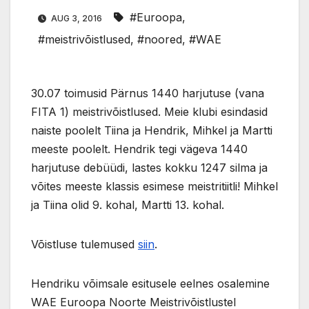
#Euroopa
,
AUG 3, 2016
#meistrivõistlused
,
#noored
,
#WAE
30.07 toimusid Pärnus 1440 harjutuse (vana
FITA 1) meistrivõistlused. Meie klubi esindasid
naiste poolelt Tiina ja Hendrik, Mihkel ja Martti
meeste poolelt. Hendrik tegi vägeva 1440
harjutuse debüüdi, lastes kokku 1247 silma ja
võites meeste klassis esimese meistritiitli! Mihkel
ja Tiina olid 9. kohal, Martti 13. kohal.
Võistluse tulemused
siin
.
Hendriku võimsale esitusele eelnes osalemine
WAE Euroopa Noorte Meistrivõistlustel