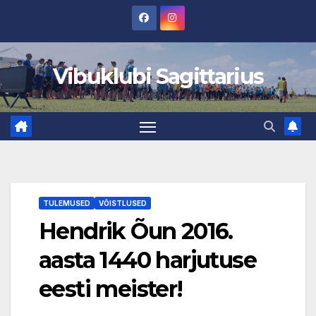
Skip
to
content
Vibuklubi Sagittarius
TULEMUSED
VÕISTLUSED
Hendrik Õun 2016.
aasta 1440 harjutuse
eesti meister!