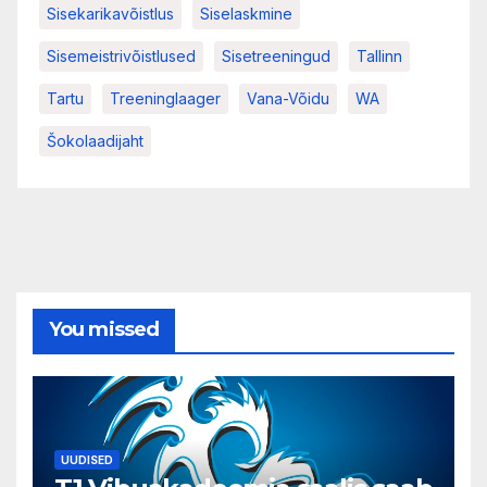
Sisekarikavõistlus
Siselaskmine
Sisemeistrivõistlused
Sisetreeningud
Tallinn
Tartu
Treeninglaager
Vana-Võidu
WA
Šokolaadijaht
You missed
UUDISED