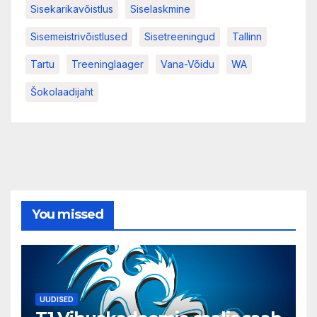
Sisekarikavõistlus
Siselaskmine
Sisemeistrivõistlused
Sisetreeningud
Tallinn
Tartu
Treeninglaager
Vana-Võidu
WA
Šokolaadijaht
You missed
UUDISED