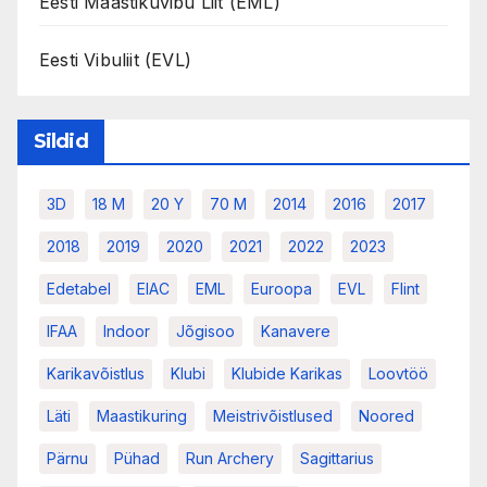
Eesti Maastikuvibu Liit (EML)
Eesti Vibuliit (EVL)
Sildid
3D
18 M
20 Y
70 M
2014
2016
2017
2018
2019
2020
2021
2022
2023
Edetabel
EIAC
EML
Euroopa
EVL
Flint
IFAA
Indoor
Jõgisoo
Kanavere
Karikavõistlus
Klubi
Klubide Karikas
Loovtöö
Läti
Maastikuring
Meistrivõistlused
Noored
Pärnu
Pühad
Run Archery
Sagittarius