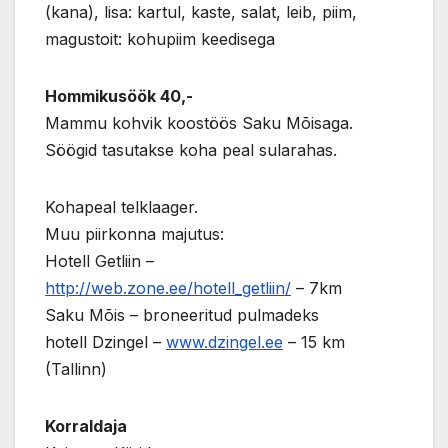
(kana), lisa: kartul, kaste, salat, leib, piim,
magustoit: kohupiim keedisega
Hommikusöök 40,-
Mammu kohvik koostöös Saku Mõisaga.
Söögid tasutakse koha peal sularahas.
Kohapeal telklaager.
Muu piirkonna majutus:
Hotell Getliin –
http://web.zone.ee/hotell_getliin/
– 7km
Saku Mõis – broneeritud pulmadeks
hotell Dzingel –
www.dzingel.ee
– 15 km
(Tallinn)
Korraldaja