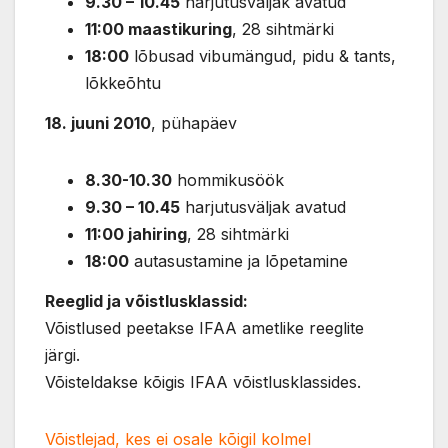
9.30 – 10.45
harjutusväljak avatud
11:00 maastikuring
, 28 sihtmärki
18:00
lõbusad vibumängud, pidu & tants,
lõkkeõhtu
18. juuni 2010
, pühapäev
8.30-10.30
hommikusöök
9.30 – 10.45
harjutusväljak avatud
11:00 jahiring
, 28 sihtmärki
18:00
autasustamine ja lõpetamine
Reeglid ja võistlusklassid:
Võistlused peetakse IFAA ametlike reeglite
järgi.
Võisteldakse kõigis IFAA võistlusklassides.
Võistlejad, kes ei osale kõigil kolmel