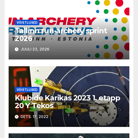
VÕISTLUSED
Tallinn run-archery sprint
2026
JUULI 23, 2026
VÕISTLUSED
Klubide Karikas 2023 1. etapp
20 Y Tekos
DETS. 17, 2022