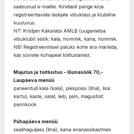
saabunud e-mailile. Kindlasti pange kirja
registreeritavate laskjate vibuklass ja klubiline
kuuluvus.
NT: Kristjan Kaksilatsi AMLB (uugametsa
vibuklubi) söök: kala, hommik, kana, hommik.
NB! Registreerimisel paluks kohe ära märkida,
kas soovite kohapeal toitlustamist.
Majutus ja toitlustus – lõunasöök 70,-
Laupäeva menüü
paneeritud kala (kala), pikkpoiss (liha), lisa:
kartul, kaste, salat, leib, piim, magustoit:
pannkook
Pühapäeva menüü
sealihaguljass (liha), kana ananassikastmes